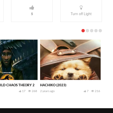
5
Turn off Light
RLD CHAOS THEORY 2
HACHIKO (2023)
17
268
2 years ago
7
216