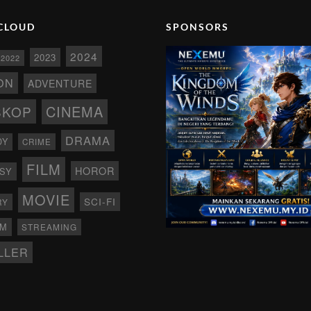
CLOUD
SPONSORS
2024
2023
2022
ON
ADVENTURE
CINEMA
SKOP
DRAMA
DY
CRIME
FILM
HOROR
SY
MOVIE
SCI-FI
RY
AM
STREAMING
LLER