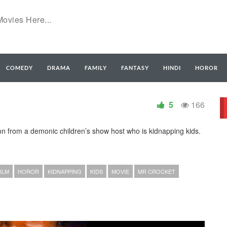
COMEDY
DRAMA
FAMILY
FANTASY
HINDI
HOROR
5
166
n from a demonic children’s show host who is kidnapping kids.
ILM
HOROR
KIDNAPPING
KIDS
MOVIE
MR CROCKET