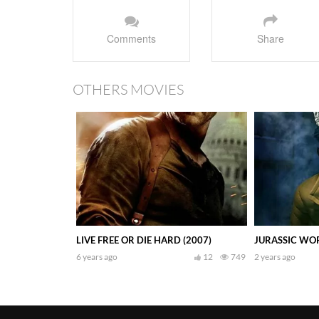
Comments
Share
OTHERS MOVIES
LIVE FREE OR DIE HARD (2007)
JURASSIC WO
6 years ago
12
749
2 years ago