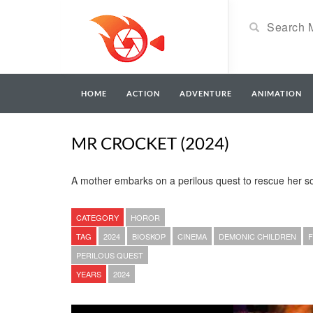
HOME
ACTION
ADVENTURE
ANIMATION
MR CROCKET (2024)
A mother embarks on a perilous quest to rescue her so
CATEGORY
HOROR
TAG
2024
BIOSKOP
CINEMA
DEMONIC CHILDREN
F
PERILOUS QUEST
YEARS
2024